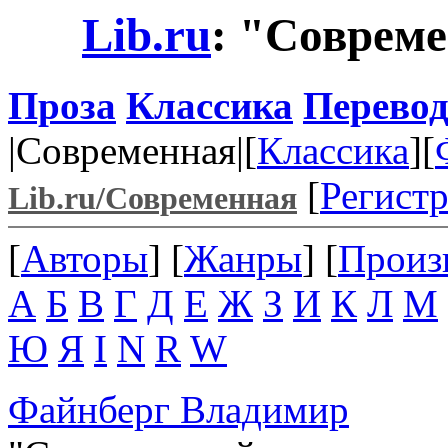
Lib.ru
: "Совреме
Проза
Классика
Перево
|Современная|[
Классика
][
[
Регист
Lib.ru/Современная
[
Авторы
] [
Жанры
] [
Произ
А
Б
В
Г
Д
Е
Ж
З
И
К
Л
М
Ю
Я
I
N
R
W
Файнберг Владимир