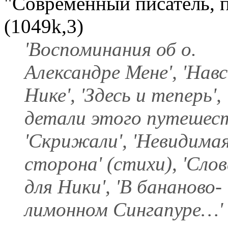
"Современный писатель, 
(1049k,3)
'Воспоминания об о.
Александре Мене', 'Нав
Нике', 'Здесь и теперь', 
детали этого путешест
'Скрижали', 'Невидима
сторона' (стихи), 'Сло
для Ники', 'В бананово-
лимонном Сингапуре…'