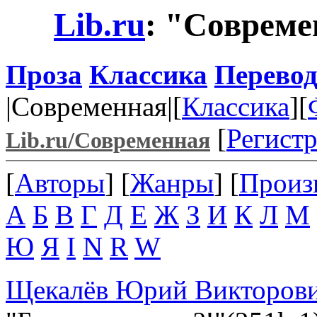
Lib.ru
: "Совреме
Проза
Классика
Перево
|Современная|[
Классика
][
[
Регист
Lib.ru/Современная
[
Авторы
] [
Жанры
] [
Произ
А
Б
В
Г
Д
Е
Ж
З
И
К
Л
М
Ю
Я
I
N
R
W
Щекалёв Юрий Викторов