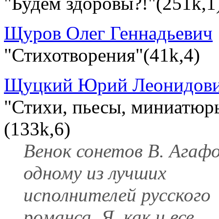
"Будем здоровы?!"(251k,1
Щуров Олег Геннадьевич
"Стихотворения"(41k,4)
Щуцкий Юрий Леонидов
"Стихи, пьесы, миниатюр
(133k,6)
Венок сонетов В. Агафо
одному из лучших
исполнителей русского
романса. Я, как и все,