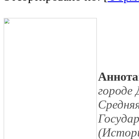
Аннота
городе
Средняя
Госуда
(Истори