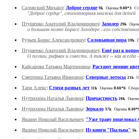
Садовский Михаил
:
Доброе сердце
9k
Оценка:
9.00*3
Сти
"Доброе сердце", стихотворная книжка для детей
Птушенко Анатолий Владимирович
:
Заходер
29k
Оценк
о большом поэте Борисе Заходере --его собственн
Ручьев Борис Александрович
:
Соловьиная пора
19k
О
Птушенко Анатолий Владимирович
:
Ещё раз к вопро
О поэзии, рифмах и совести. А также -- как всегд
Кайсарова Татьяна Мартиновна
:
Растают зимние цве
Смертина Татьяна Ивановна
:
Северные лотосы
21k
О
Тарн Алекс
:
Стихи разных лет
11k
Оценка:
8.66*6
Сборн
Нутрихина Наталья Львовна
:
Причастность
26k
Оценк
Нутрихина Наталья Львовна
:
Зеркало
37k
Оценка:
8.49*
Якшин Николай Васильевич
:
"Уже траву поцеловал м
Якшин Николай Васильевич
:
Из книги "Пыльца"
5k