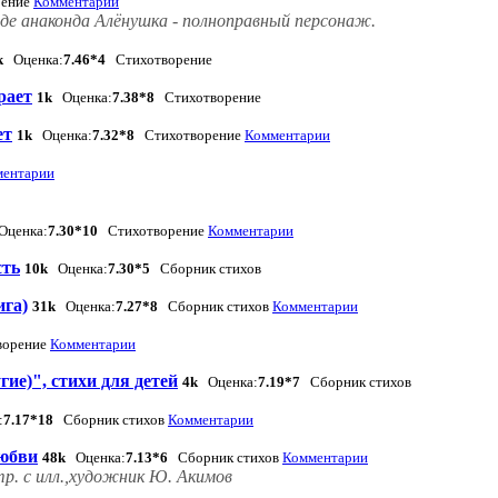
ение
Комментарии
где анаконда Алёнушка - полноправный персонаж.
k
Оценка:
7.46*4
Стихотворение
рает
1k
Оценка:
7.38*8
Стихотворение
ет
1k
Оценка:
7.32*8
Стихотворение
Комментарии
ентарии
ценка:
7.30*10
Стихотворение
Комментарии
сть
10k
Оценка:
7.30*5
Сборник стихов
ига)
31k
Оценка:
7.27*8
Сборник стихов
Комментарии
орение
Комментарии
гие)", стихи для детей
4k
Оценка:
7.19*7
Сборник стихов
:
7.17*18
Сборник стихов
Комментарии
любви
48k
Оценка:
7.13*6
Сборник стихов
Комментарии
тр. с илл.,художник Ю. Акимов