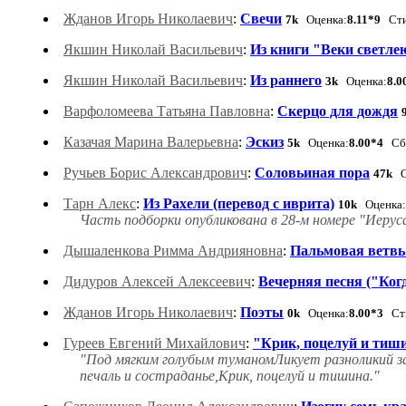
Жданов Игорь Николаевич
:
Свечи
7k
Оценка:
8.11*9
Сти
Якшин Николай Васильевич
:
Из книги "Веки светле
Якшин Николай Васильевич
:
Из раннего
3k
Оценка:
8.0
Варфоломеева Татьяна Павловна
:
Скерцо для дождя
Казачая Марина Валерьевна
:
Эскиз
5k
Оценка:
8.00*4
Сбо
Ручьев Борис Александрович
:
Соловьиная пора
47k
О
Тарн Алекс
:
Из Рахели (перевод с иврита)
10k
Оценка:
Часть подборки опубликована в 28-м номере "Иерус
Дышаленкова Римма Андрияновна
:
Пальмовая ветвь 
Дидуров Алексей Алексеевич
:
Вечерняя песня ("Ког
Жданов Игорь Николаевич
:
Поэты
0k
Оценка:
8.00*3
Сти
Гуреев Евгений Михайлович
:
"Крик, поцелуй и тиши
"Под мягким голубым туманомЛикует разноликий зал.
печаль и состраданье,Крик, поцелуй и тишина."