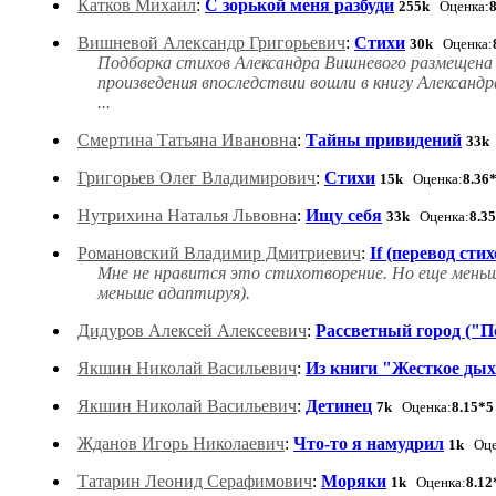
Катков Михаил
:
С зорькой меня разбуди
255k
Оценка:
Вишневой Александр Григорьевич
:
Стихи
30k
Оценка:
Подборка стихов Александра Вишневого размещена в
произведения впоследствии вошли в книгу Александ
...
Смертина Татьяна Ивановна
:
Тайны привидений
33k
Григорьев Олег Владимирович
:
Стихи
15k
Оценка:
8.36
Нутрихина Наталья Львовна
:
Ищу себя
33k
Оценка:
8.3
Романовский Владимир Дмитриевич
:
If (перевод сти
Мне не нравится это стихотворение. Но еще меньш
меньше адаптируя).
Дидуров Алексей Алексеевич
:
Рассветный город ("
Якшин Николай Васильевич
:
Из книги "Жесткое ды
Якшин Николай Васильевич
:
Детинец
7k
Оценка:
8.15*5
Жданов Игорь Николаевич
:
Что-то я намудрил
1k
Оце
Татарин Леонид Серафимович
:
Моряки
1k
Оценка:
8.12