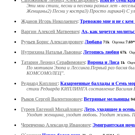
Сапожников Леонид Александрович
:
Изогну семь кра
Эти мои стихи, песни и песенки разных лет - веселы
Женщины2) Песни у костра3) Просто лирика4) С ул
Жданов Игорь Николаевич
:
Тревожно мне и не с кем
Варгин Алексей Матвеевич
:
Ах, как хочется молиться
Ручьев Борис Александрович
:
Любава
71k
Оценка:
7.69
Нутрихина Наталья Львовна
:
Летопись любви
67k
Оце
Татарин Леонид Серафимович
:
Ворона и Лиса
1k
Оцен
По мотивам Эзопа и Лессинга.Первый раз басня бы
КОМСОМОЛЕЦ".
Редиард Киплинг
:
Казарменные баллады и Семь мо
стихи Редиарда КИПЛИНГА составление Василия 
Рыков Сергей Валентинович
:
Ветряные мельницы
9
Гуреев Евгений Михайлович
:
Лето, уходящее в осень.
Уходит женщина, уходит любовь. Уходит жизнь. П
Черевченко Александр Иванович
:
Эмигрантская ноч