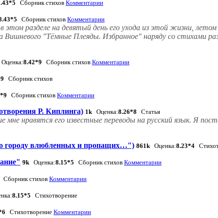
8.43*5
Сборник стихов
Комментарии
8.43*5
Сборник стихов
Комментарии
 этом разделе на девятый день его ухода из этой жизни, летом 
ра Вишневого "Тёмные Плеяды. Избранное" наряду со стихами ра
Оценка:
8.42*9
Сборник стихов
Комментарии
*9
Сборник стихов
5*9
Сборник стихов
Комментарии
хотворения Р. Киплинга)
1k
Оценка:
8.26*8
Статья
е мне нравятся его известные переводы на русский язык. Я пос
По городу влюбленных и пропащих…")
861k
Оценка:
8.23*4
Стихот
хание"
9k
Оценка:
8.15*5
Сборник стихов
Комментарии
Сборник стихов
Комментарии
нка:
8.15*5
Стихотворение
*6
Стихотворение
Комментарии