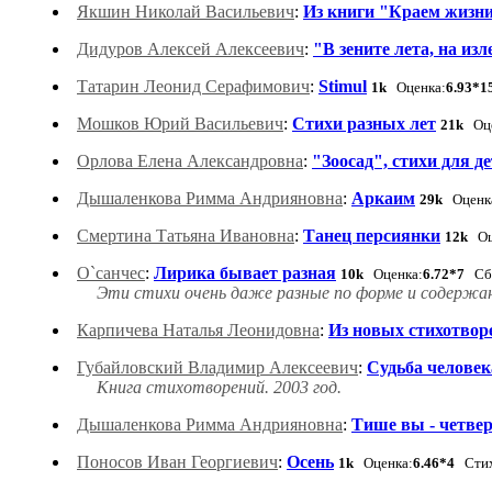
Якшин Николай Васильевич
:
Из книги "Краем жизн
Дидуров Алексей Алексеевич
:
"В зените лета, на из
Татарин Леонид Серафимович
:
Stimul
1k
Оценка:
6.93*1
Мошков Юрий Васильевич
:
Стихи разных лет
21k
Оце
Орлова Елена Александровна
:
"Зоосад", стихи для д
Дышаленкова Римма Андрияновна
:
Аркаим
29k
Оценк
Смертина Татьяна Ивановна
:
Танец персиянки
12k
Оц
О`санчес
:
Лирика бывает разная
10k
Оценка:
6.72*7
Сбо
Эти стихи очень даже разные по форме и содержан
Карпичева Наталья Леонидовна
:
Из новых стихотвор
Губайловский Владимир Алексеевич
:
Судьба человек
Книга стихотворений. 2003 год.
Дышаленкова Римма Андрияновна
:
Тише вы - четве
Поносов Иван Георгиевич
:
Осень
1k
Оценка:
6.46*4
Стих