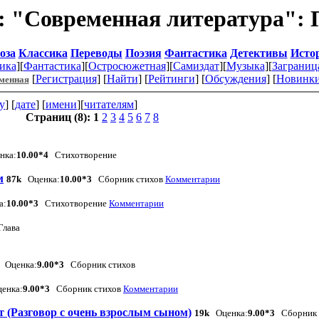
: "Современная литература": 
оза
Классика
Переводы
Поэзия
Фантастика
Детективы
Исто
ика
][
Фантастика
][
Остросюжетная
][
Самиздат
][
Музыка
][
Заграниц
[
Регистрация
] [
Найти
] [
Рейтинги
] [
Обсуждения
] [
Новинк
еменная
у
] [
дате
] [
имени
][
читателям
]
Страниц (8):
1
2
3
4
5
6
7
8
нка:
10.00*4
Стихотворение
м
87k
Оценка:
10.00*3
Сборник стихов
Комментарии
а:
10.00*3
Стихотворение
Комментарии
лава
k
Оценка:
9.00*3
Сборник стихов
енка:
9.00*3
Сборник стихов
Комментарии
 (Разговор с очень взрослым сыном)
19k
Оценка:
9.00*3
Сборник 