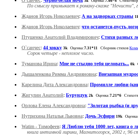
О`санчес
:
Черно-белая ночь
3k
Оценка:
7.46*4
Стихотвор
По смыслу примыкает к роману-сказке "Нечисти", 
Жданов Игорь Николаевич
:
А на задворках страны
1
Жданов Игорь Николаевич
:
что останется-пусть дого
Птушенко Анатолий Владимирович
:
Стихи разных л
О`санчес
:
44 хокку
3k
Оценка:
7.31*11
Сборник стихов
Комм
Сорок четыре - неплохое число.
Туманова Ирина
:
Мне не стыдно тебя целовать...
0k
О
Дышаленкова Римма Андрияновна
:
Внезапная мудро
Карелина Дита Александровна
:
Промилле любви (кн
Жигулин Анатолий
:
Бурундук
2k
Оценка:
7.21*6
Стихотв
Орлова Елена Александровна
:
"Золотая рыбка (и дру
Нутрихина Наталья Львовна
:
Дочь Эсфири
19k
Оценка
Watim - Тимофеев
:
Я Люблю тебя 1000 лет, книга о 
книга интимной лирики, Магнитогорск, 2002 г, 96 с