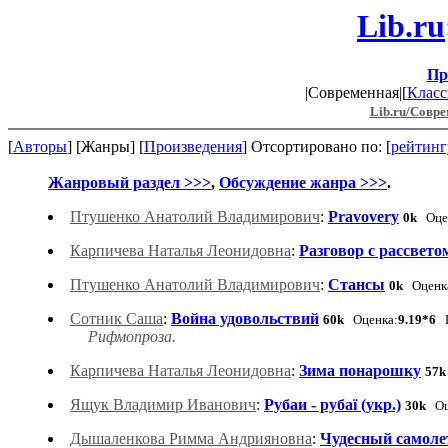
Lib.ru
Пр
|Современная|[
Класс
Lib.ru/Совр
[
Авторы
] [Жанры] [
Произведения
] Отсортировано по: [
рейтинг
Жанровый раздел >>>
,
Обсуждение жанра >>>
.
Птушенко Анатолий Владимирович
:
Pravovery
0k
Оце
Карпичева Наталья Леонидовна
:
Разговор с рассвето
Птушенко Анатолий Владимирович
:
Стансы
0k
Оценк
Сотник Саша
:
Война удовольствий
60k
Оценка:
9.19*6
Г
Рифмопроза.
Карпичева Наталья Леонидовна
:
Зима понарошку
57
Ящук Владимир Иванович
:
Рубаи - рубаї (укр.)
30k
Оц
Дышаленкова Римма Андрияновна
:
Чудесный самолет