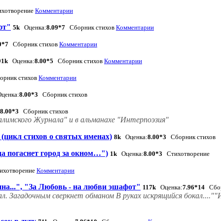
хотворение
Комментарии
ют"
5k
Оценка:
8.09*7
Сборник стихов
Комментарии
0*7
Сборник стихов
Комментарии
91k
Оценка:
8.00*5
Сборник стихов
Комментарии
рник стихов
Комментарии
ценка:
8.00*3
Сборник стихов
8.00*3
Сборник стихов
алимского Журнала" и в альманахе "Интерпоэзия"
(цикл стихов о святых именах)
8k
Оценка:
8.00*3
Сборник стихов
да погаснет город за окном…")
1k
Оценка:
8.00*3
Стихотворение
хотворение
Комментарии
на...", "За Любовь - на любви эшафот"
117k
Оценка:
7.96*14
Сбор
 Загадочным сверкнет обманом В руках искрящийся бокал....""И 