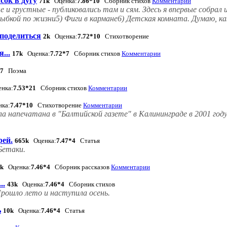
сок в дугу
71k
Оценка:
7.86*10
Сборник стихов
Комментарии
е и грустные - публиковались там и сям. Здесь я впервые собрал
ыбкой по жизни5) Фиги в кармане6) Детская комната. Думаю, к
 поделиться
2k
Оценка:
7.72*10
Стихотворение
...
17k
Оценка:
7.72*7
Сборник стихов
Комментарии
*7
Поэма
нка:
7.53*21
Сборник стихов
Комментарии
ка:
7.47*10
Стихотворение
Комментарии
ла напечатана в "Балтийской газете" в Калининграде в 2001 го
рей.
665k
Оценка:
7.47*4
Статья
Бетаки.
4k
Оценка:
7.46*4
Сборник рассказов
Комментарии
..
43k
Оценка:
7.46*4
Сборник стихов
рошло лето и наступила осень.
ь
10k
Оценка:
7.46*4
Статья