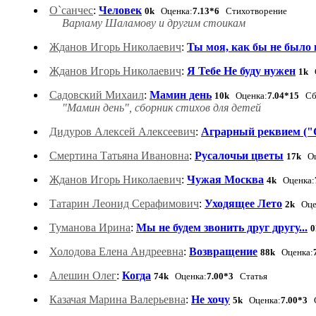
О`санчес
:
Человек
0k
Оценка:
7.13*6
Стихотворение
Варламу Шаламову и другим стоикам
Жданов Игорь Николаевич
:
Ты моя, как бы не было 
Жданов Игорь Николаевич
:
Я Тебе He буду нужен
1k
О
Садовский Михаил
:
Мамин день
10k
Оценка:
7.04*15
Сбо
"Мамин день", сборник стихов для детей
Дидуров Алексей Алексеевич
:
Аграрный реквием ("
Смертина Татьяна Ивановна
:
Русалочьи цветы
17k
Оц
Жданов Игорь Николаевич
:
Чужая Москва
4k
Оценка:
Татарин Леонид Серафимович
:
Уходящее Лето
2k
Оце
Туманова Ирина
:
Мы не будем звонить друг другу...
Холодова Елена Андреевна
:
Возвращение
88k
Оценка:
Алешин Олег
:
Когда
74k
Оценка:
7.00*3
Статья
Казачая Марина Валерьевна
:
Не хочу
5k
Оценка:
7.00*3
С