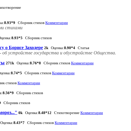
хотворение
а:
8.93*9
Сборник стихов
Комментарии
ыми стихами
ценка:
8.93*5
Сборник стихов
су о Борисе Заходере
2k
Оценка:
8.90*4
Статья
а -- об устройстве государства и обустройстве Общества.
ты
271k
Оценка:
8.76*8
Сборник стихов
Комментарии
ценка:
8.74*5
Сборник стихов
Комментарии
ик стихов
Комментарии
а:
8.56*9
Сборник стихов
9
Сборник стихов
ороз..."
0k
Оценка:
8.48*12
Стихотворение
Комментарии
Оценка:
8.43*7
Сборник стихов
Комментарии