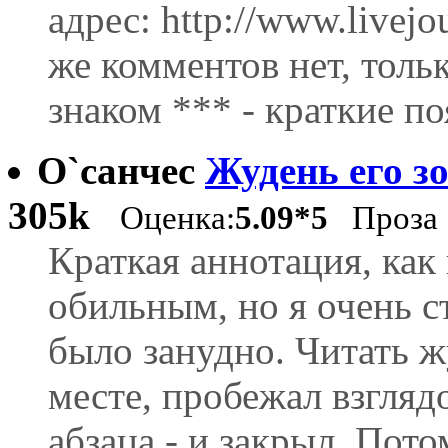
адрес: http://www.livejo
же комментов нет, толь
знаком *** - краткие п
О`санчес
Жудень его з
305k
Оценка:
5.09*5
Проза
Краткая аннотация, как
обильным, но я очень с
было занудно. Читать ж
месте, пробежал взгляд
абзаца - и закрыл. Пот