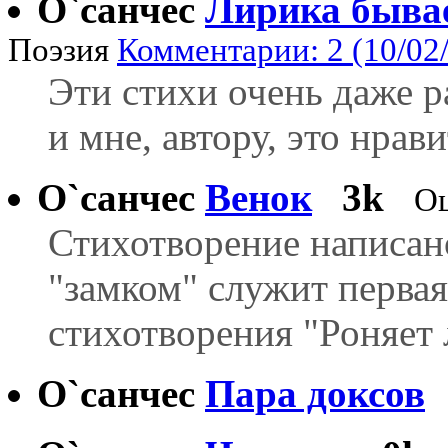
О`санчес
Лирика бывае
Поэзия
Комментарии: 2 (10/02
Эти стихи очень даже 
и мне, автору, это нрави
О`санчес
Венок
3k
Оц
Стихотворение написано
"замком" служит перва
стихотворения "Роняет 
О`санчес
Пара доксов