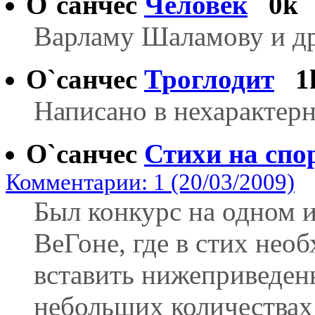
О`санчес
Человек
0k
Варламу Шаламову и д
О`санчес
Троглодит
1
Написано в нехарактер
О`санчес
Стихи на спо
Комментарии: 1 (20/03/2009)
Был конкурс на одном и
ВеГоне, где в стих нео
вставить нижеприведенн
небольших количествах 