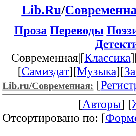
Lib.Ru
/
Современна
Проза
Переводы
Поэз
Детект
|Современная|[
Классика
]
[
Самиздат
][
Музыка
][
За
[
Регист
Lib.ru/Современная:
[
Авторы
] [
Отсортировано по: [
Форм