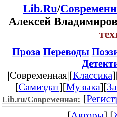
Lib.Ru
/
Современн
Алексей Владимиро
тех
Проза
Переводы
Поэз
Детект
|Современная|[
Классика
]
[
Самиздат
][
Музыка
][
За
[
Регист
Lib.ru/Современная:
[
Авторы
] [