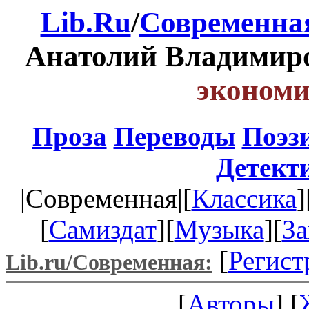
Lib.Ru
/
Современна
Анатолий Владимир
экономи
Проза
Переводы
Поэз
Детект
|Современная|[
Классика
]
[
Самиздат
][
Музыка
][
За
[
Регист
Lib.ru/Современная:
[
Авторы
] [