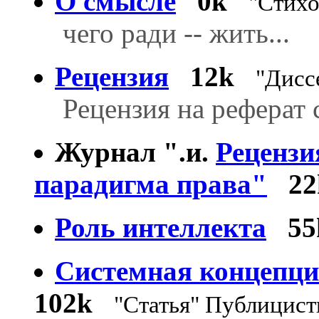
О смысле
0k
"Стихо
чего ради -- жить...
Рецензия
12k
"Дисс
Рецензия на реферат 
Журнал ".и.
Рецензи
парадигма права"
22
Роль интеллекта
55
Системная концепци
102k
"Статья" Публицист