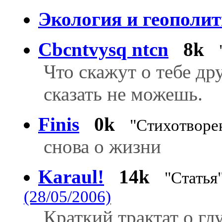
Экология и геополи
Cbcntvysq ntcn
8k
Что скажут о тебе дру
сказать не можешь.
Finis
0k
"Стихотворе
снова о жизни
Karaul!
14k
"Статья
(28/05/2006)
Краткий трактат о гл