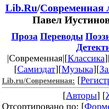
Lib.Ru
/
Современная 
Павел Иустино
Проза
Переводы
Поэз
Детект
|Современная|[
Классика
]
[
Самиздат
][
Музыка
][
За
[
Регист
Lib.ru/Современная:
[
Авторы
] [
Отсортировано по: [
Форм