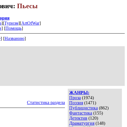
ович:
Пьесы
ория
а
][
Туризм
][
ArtOfWar
]
и
] [
Помощь
]
е
] [
Названию
]
ЖАНРЫ:
Проза
(1974)
Статистика раздела
Поэзия
(1471)
Публицистика
(862)
Фантастика
(155)
Детектив
(120)
Драматургия
(148)