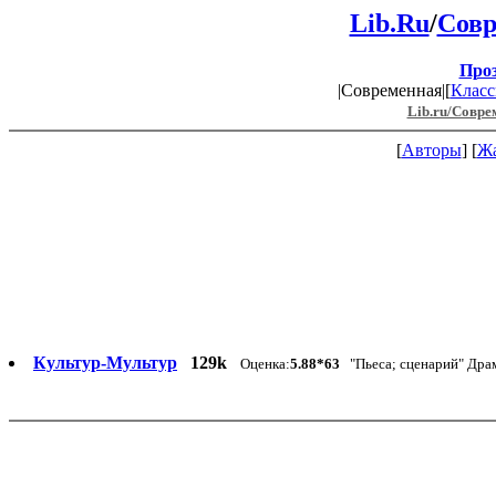
Lib.Ru
/
Совр
Про
|Современная|[
Класс
Lib.ru/Совре
[
Авторы
] [
Ж
Культур-Мультур
129k
Оценка:
5.88*63
"Пьеса; сценарий" Дра