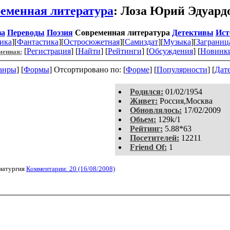
еменная литература
: Лоза Юрий Эдуард
за
Переводы
Поэзия
Современная литература
Детективы
Ист
ика
][
Фантастика
][
Остросюжетная
][
Самиздат
][
Музыка
][
Заграниц
[
Регистрация
]
[
Найти
] [
Рейтинги
] [
Обсуждения
] [
Новинк
менная:
анры
] [
Формы
]
Отсортировано по: [
Форме
] [
Популярности
] [
Дат
Родился:
01/02/1954
Живет:
Россия,Москва
Обновлялось:
17/02/2009
Обьем:
129k/1
Рейтинг:
5.88*63
Посетителей:
12211
Friend Of:
1
матургия
Комментарии: 20 (16/08/2008)