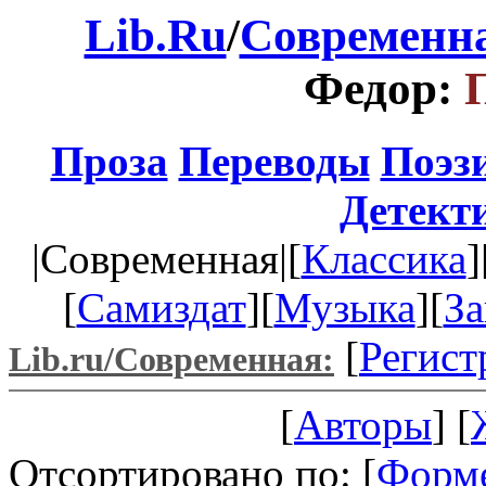
Lib.Ru
/
Современна
Федор:
Проза
Переводы
Поэз
Детект
|Современная|[
Классика
]
[
Самиздат
][
Музыка
][
За
[
Регист
Lib.ru/Современная:
[
Авторы
] [
Отсортировано по: [
Форм