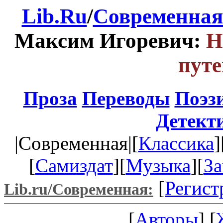
Lib.Ru
/
Современная
Максим Игоревич:
Н
путе
Проза
Переводы
Поэз
Детект
|Современная|[
Классика
]
[
Самиздат
][
Музыка
][
За
[
Регист
Lib.ru/Современная:
[
Авторы
] [