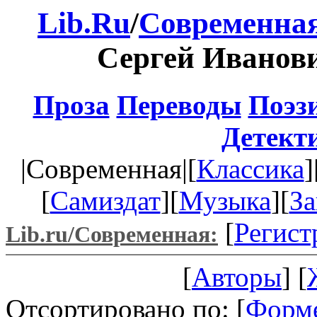
Lib.Ru
/
Современная
Сергей Иванов
Проза
Переводы
Поэз
Детект
|Современная|[
Классика
]
[
Самиздат
][
Музыка
][
За
[
Регист
Lib.ru/Современная:
[
Авторы
] [
Отсортировано по: [
Форм