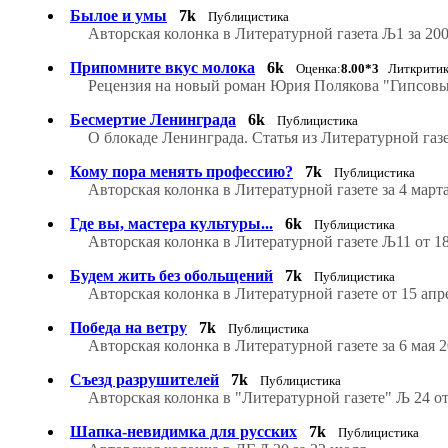
Былое и умы
7k
Публицистика
Авторская колонка в Литературной газета Љ1 за 20
Припомните вкус молока
6k
Оценка:
8.00*3
Литкритик
Рецензия на новый роман Юрия Полякова "Гипсовый
Бесмертие Ленинграда
6k
Публицистика
О блокаде Ленинграда. Статья из Литературной газ
Кому пора менять профессию?
7k
Публицистика
Авторская колонка в Литературной газете за 4 марта
Где вы, мастера культуры...
6k
Публицистика
Авторская колонка в Литературной газете Љ11 от 18
Будем жить без обольщений
7k
Публицистика
Авторская колонка в Литературной газете от 15 апр
Победа на ветру
7k
Публицистика
Авторская колонка в Литературной газете за 6 мая 
Съезд разрушителей
7k
Публицистика
Авторская колонка в "Литературной газете" Љ 24 от
Шапка-невидимка для русских
7k
Публицистика