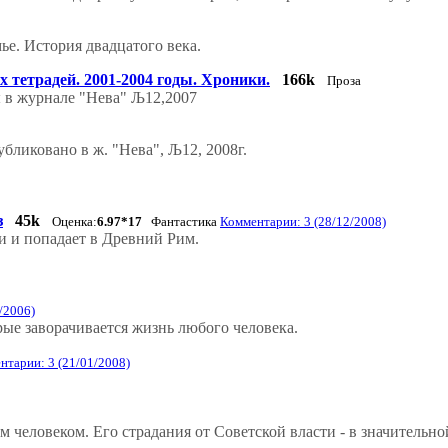
ье. История двадцатого века.
 тетрадей. 2001-2004 годы. Хроники.
166k
Проза
 в журнале "Нева" Љ12,2007
бликовано в ж. "Нева", Љ12, 2008г.
з
45k
Оценка:
6.97*17
Фантастика
Комментарии: 3 (28/12/2008)
и и попадает в Древний Рим.
/2006)
рые заворачивается жизнь любого человека.
нтарии: 3 (21/01/2008)
человеком. Его страдания от Советской власти - в значительн