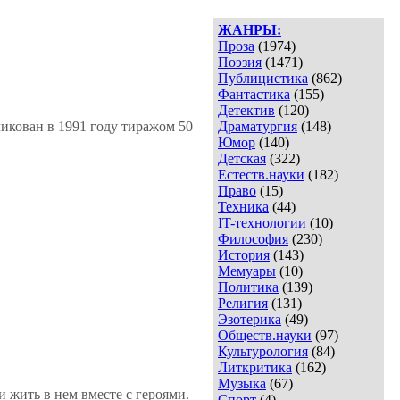
ЖАНРЫ:
Проза
(1974)
Поэзия
(1471)
Публицистика
(862)
Фантастика
(155)
Детектив
(120)
икован в 1991 году тиражом 50
Драматургия
(148)
Юмор
(140)
Детская
(322)
Естеств.науки
(182)
Право
(15)
Техника
(44)
IT-технологии
(10)
Философия
(230)
История
(143)
Мемуары
(10)
Политика
(139)
Религия
(131)
Эзотерика
(49)
Обществ.науки
(97)
Культурология
(84)
Литкритика
(162)
Музыка
(67)
и жить в нем вместе с героями.
Спорт
(4)