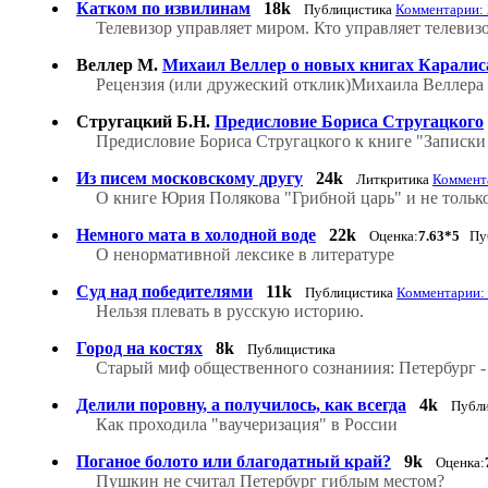
Катком по извилинам
18k
Публицистика
Комментарии: 
Телевизор управляет миром. Кто управляет телевиз
Веллер М.
Михаил Веллер о новых книгах Каралис
Рецензия (или дружеский отклик)Михаила Веллера
Стругацкий Б.Н.
Предисловие Бориса Стругацкого
Предисловие Бориса Стругацкого к книге "Записки
Из писем московскому другу
24k
Литкритика
Коммента
О книге Юрия Полякова "Грибной царь" и не только
Немного мата в холодной воде
22k
Оценка:
7.63*5
Пуб
О ненормативной лексике в литературе
Суд над победителями
11k
Публицистика
Комментарии: 
Нельзя плевать в русскую историю.
Город на костях
8k
Публицистика
Старый миф общественного сознаниия: Петербург - г
Делили поровну, а получилось, как всегда
4k
Публи
Как проходила "ваучеризация" в России
Поганое болото или благодатный край?
9k
Оценка:
Пушкин не считал Петербург гиблым местом?