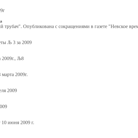
09г
а
 трубач". Опубликована с сокращениями в газете "Невское врем
еты Љ 3 за 2009
 2009г., Љ8
 марта 2009г.
еля 2009
2009
 10 июня 2009 г.