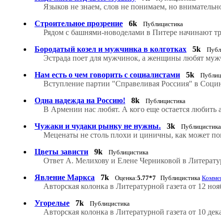
Языков не знаем, слов не понимаем, но внимательн
Строительное прозрение
6k
Публицистика
Рядом с башнями-новоделами в Питере начинают тре
Бородатый козел и мужчинка в колготках
5k
Публ
Эстрада поет для мужчинок, а женщины любят муж
Нам есть о чем говорить с социалистами
5k
Публиц
Вступление партии "Справеливая Россиия" в Социн
Одна надежда на Россию!
8k
Публицистика
В Армении нас любят. А кого еще остается любить 
Чужаки и чудаки рынку не нужны.
3k
Публицистик
Меценаты не столь плохи и циничны, как может пок
Цветы зависти
9k
Публицистика
Ответ А. Мелихову и Елене Черниковой в Литератур
Явление Маркса
7k
Оценка:
5.77*7
Публицистика
Коммен
Авторская колонка в Литературной газета от 12 ноя
Угорелые
7k
Публицистика
Авторская колонка в Литературной газета от 10 дек