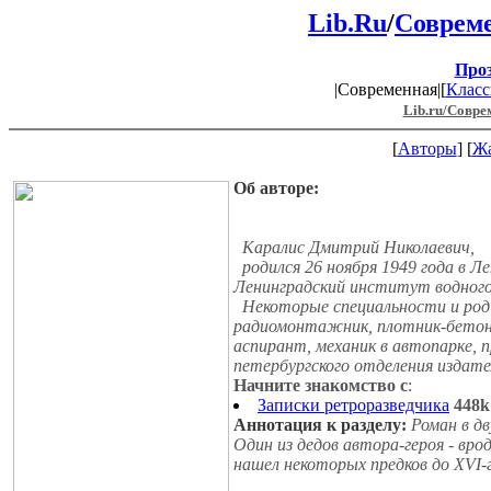
Lib.Ru
/
Совреме
Про
|Современная|[
Класс
Lib.ru/Совре
[
Авторы
] [
Ж
Об авторе:
Каралис Дмитрий Николаевич,
родился 26 ноября 1949 года в Ле
Ленинградский институт водного
Некоторые специальности и род 
радиомонтажник, плотник-бетон
аспирант, механик в автопарке, 
петербургского отделения издател
Начните знакомство с
:
Записки ретроразведчика
448k
Аннотация к разделу:
Роман в дв
Один из дедов автора-героя - вро
нашел некоторых предков до ХVI-г