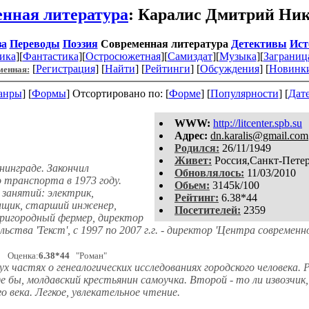
нная литература
: Каралис Дмитрий Ни
за
Переводы
Поэзия
Современная литература
Детективы
Ист
ика
][
Фантастика
][
Остросюжетная
][
Самиздат
][
Музыка
][
Заграниц
[
Регистрация
]
[
Найти
] [
Рейтинги
] [
Обсуждения
] [
Новинк
менная:
анры
] [
Формы
]
Отсортировано по: [
Форме
] [
Популярности
] [
Дат
WWW:
http://litcenter.spb.su
Aдpeс:
dn.karalis@gmail.com
Родился:
26/11/1949
Живет:
Россия,Санкт-Пете
нинграде. Закончил
Обновлялось:
11/03/2010
 транспорта в 1973 году.
Обьем:
3145k/100
занятий: электрик,
Рейтинг:
6.38*44
щик, старший инженер,
Посетителей:
2359
пригородный фермер, директор
ьства 'Текст', с 1997 по 2007 г.г. - директор 'Центра современ
Оценка:
6.38*44
"Роман"
ух частях о генеалогических исследованиях городского человека. 
де бы, молдавский крестьянин самоучка. Второй - то ли извозчи
о века. Легкое, увлекательное чтение.