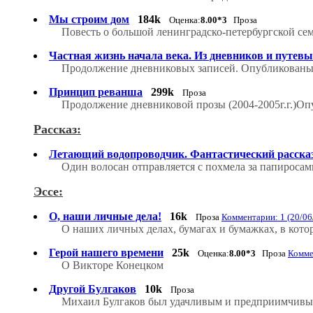
Мы строим дом
184k
Оценка:
8.00*3
Проза
Повесть о большой ленинградско-петербургской сем
Частная жизнь начала века. Из дневников и путевых
Продолжение дневниковых записей. Опубликованы
Принцип реванша
299k
Проза
Продолжение дневниковой прозы (2004-2005г.г.)Опу
Рассказ:
Летающий водопроводчик. Фантастический расска
Один волосан отправляется с похмела за папиросам
Эссе:
О, наши личные дела!
16k
Проза
Комментарии: 1 (20/06
О наших личных делах, бумагах и бумажках, в кото
Герой нашего времени
25k
Оценка:
8.00*3
Проза
Комме
О Викторе Конецком
Другой Булгаков
10k
Проза
Михаил Булгаков был удачливым и предприимчивым 