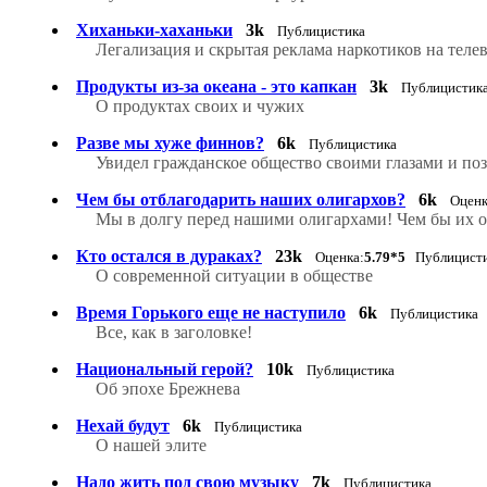
Хиханьки-хаханьки
3k
Публицистика
Легализация и скрытая реклама наркотиков на теле
Продукты из-за океана - это капкан
3k
Публицистик
О продуктах своих и чужих
Разве мы хуже финнов?
6k
Публицистика
Увидел гражданское общество своими глазами и по
Чем бы отблагодарить наших олигархов?
6k
Оценк
Мы в долгу перед нашими олигархами! Чем бы их о
Кто остался в дураках?
23k
Оценка:
5.79*5
Публицист
О современной ситуации в обществе
Время Горького еще не наступило
6k
Публицистика
Все, как в заголовке!
Национальный герой?
10k
Публицистика
Об эпохе Брежнева
Нехай будут
6k
Публицистика
О нашей элите
Надо жить под свою музыку
7k
Публицистика