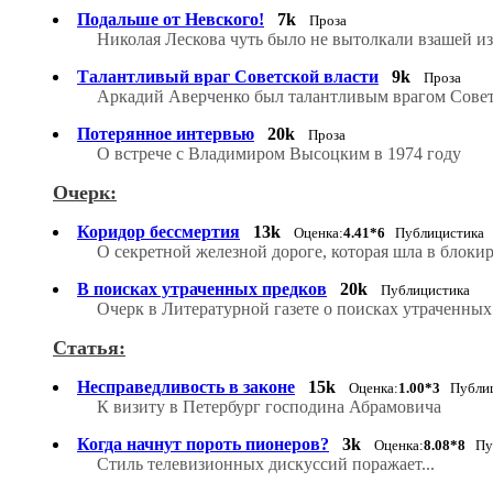
Подальше от Невского!
7k
Проза
Николая Лескова чуть было не вытолкали взашей из
Талантливый враг Советской власти
9k
Проза
Аркадий Аверченко был талантливым врагом Совет
Потерянное интервью
20k
Проза
О встрече с Владимиром Высоцким в 1974 году
Очерк:
Коридор бессмертия
13k
Оценка:
4.41*6
Публицистика
О секретной железной дороге, которая шла в блокир
В поисках утраченных предков
20k
Публицистика
Очерк в Литературной газете о поисках утраченных
Статья:
Несправедливость в законе
15k
Оценка:
1.00*3
Публиц
К визиту в Петербург господина Абрамовича
Когда начнут пороть пионеров?
3k
Оценка:
8.08*8
Пуб
Стиль телевизионных дискуссий поражает...