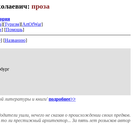
колаевич:
проза
ория
а
][
Туризм
][
ArtOfWar
]
и
] [
Помощь
]
е
] [
Названию
]
рбург
ной литературы и книги'
подробнее>>
Родители ушли, нечего не сказав о происхождении своих предков.
к, то ли престижный архитектор... За пять лет розысков автор