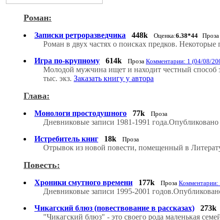
Роман:
Записки ретроразведчика
448k
Оценка:
6.38*44
Проз
Роман в двух частях о поисках предков. Некоторые
Игра по-крупному
614k
Проза
Комментарии: 1 (04/08/20
Молодой мужчина ищет и находит честный способ за
тыс. экз.
Заказать книгу у автора
Глава:
Монологи простодушного
77k
Проза
Дневниковые записи 1981-1991 года.Опубликовано 
Истребитель книг
18k
Проза
Отрывок из новой повести, помещенный в Литератур
Повесть:
Хроники смутного времени
177k
Проза
Комментарии: 
Дневниковые записи 1995-2001 годов.Опубликовано
Чикагский блюз (повествование в рассказах)
273k
"Чикагский блюз" - это своего рода маленькая семе