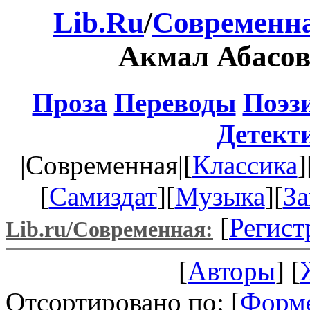
Lib.Ru
/
Современна
Акмал Абасо
Проза
Переводы
Поэз
Детект
|Современная|[
Классика
]
[
Самиздат
][
Музыка
][
За
[
Регист
Lib.ru/Современная:
[
Авторы
] [
Отсортировано по: [
Форм