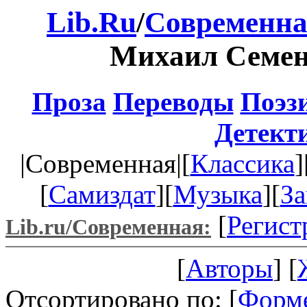
Lib.Ru
/
Современна
Михаил Семе
Проза
Переводы
Поэз
Детект
|Современная|[
Классика
]
[
Самиздат
][
Музыка
][
За
[
Регист
Lib.ru/Современная:
[
Авторы
] [
Отсортировано по: [
Форм